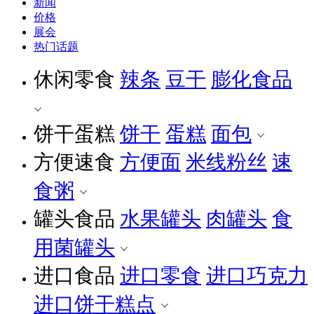
新闻
价格
展会
热门话题
休闲零食
辣条
豆干
膨化食品
饼干蛋糕
饼干
蛋糕
面包
方便速食
方便面
米线粉丝
速
食粥
罐头食品
水果罐头
肉罐头
食
用菌罐头
进口食品
进口零食
进口巧克力
进口饼干糕点