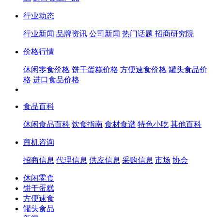
行业动态
行业新闻
品牌资讯
公司新闻
热门话题
招商研究院
价格行情
休闲零食价格
饼干蛋糕价格
方便速食价格
罐头食品价
格
进口食品价格
食品百科
休闲食品百科
饮食指南
食材食谱
特色小吃
其他百科
商机咨询
招商信息
代理信息
供应信息
采购信息
市场
协会
休闲零食
饼干蛋糕
方便速食
罐头食品