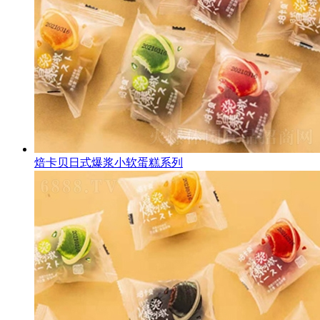
焙卡贝日式爆浆小软蛋糕系列