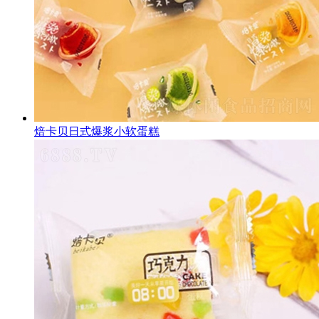
焙卡贝日式爆浆小软蛋糕