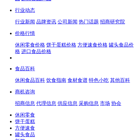
行业动态
行业新闻
品牌资讯
公司新闻
热门话题
招商研究院
价格行情
休闲零食价格
饼干蛋糕价格
方便速食价格
罐头食品价
格
进口食品价格
食品百科
休闲食品百科
饮食指南
食材食谱
特色小吃
其他百科
商机咨询
招商信息
代理信息
供应信息
采购信息
市场
协会
休闲零食
饼干蛋糕
方便速食
罐头食品