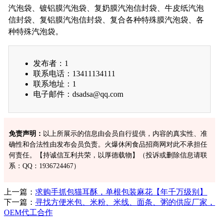
汽泡袋、镀铝膜汽泡袋、复奶膜汽泡信封袋、牛皮纸汽泡
信封袋、复铝膜汽泡信封袋、复合各种特殊膜汽泡袋、各
种特殊汽泡袋。
发布者：1
联系电话：13411134111
联系地址：1
电子邮件：dsadsa@qq.com
免责声明：
以上所展示的信息由会员自行提供，内容的真实性、准
确性和合法性由发布会员负责。火爆休闲食品招商网对此不承担任
何责任。【持诚信互利共荣，以厚德载物】
（投诉或删除信息请联
系：QQ：1936724467）
上一篇：
求购手抓包猫耳酥，单根包装麻花【年千万级别】
下一篇：
寻找方便米包、米粉、米线、面条、粥的供应厂家，
OEM代工合作