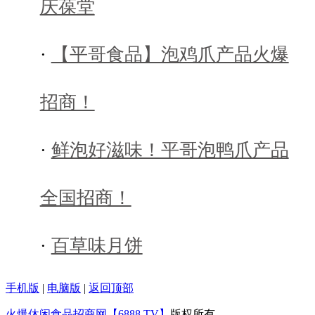
庆葆堂
·
【平哥食品】泡鸡爪产品火爆
招商！
·
鲜泡好滋味！平哥泡鸭爪产品
全国招商！
·
百草味月饼
手机版
|
电脑版
|
返回顶部
火爆休闲食品招商网【6888.TV】
版权所有