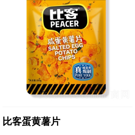
比客蛋黄薯片