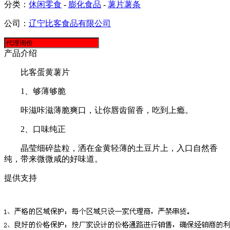
分类：
休闲零食
-
膨化食品
-
薯片薯条
公司：
辽宁比客食品有限公司
产品介绍
比客蛋黄薯片
1、够薄够脆
咔滋咔滋薄脆爽口，让你唇齿留香，吃到上瘾。
2、口味纯正
晶莹细碎盐粒，洒在金黄轻薄的土豆片上，入口自然香
纯，带来微微咸的好味道。
提供支持