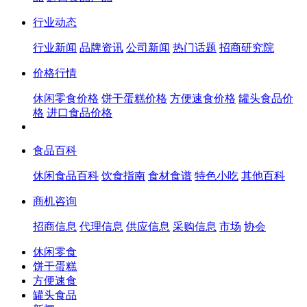
行业动态
行业新闻
品牌资讯
公司新闻
热门话题
招商研究院
价格行情
休闲零食价格
饼干蛋糕价格
方便速食价格
罐头食品价
格
进口食品价格
食品百科
休闲食品百科
饮食指南
食材食谱
特色小吃
其他百科
商机咨询
招商信息
代理信息
供应信息
采购信息
市场
协会
休闲零食
饼干蛋糕
方便速食
罐头食品