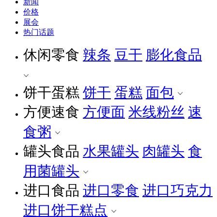
新闻
价格
展会
热门话题
休闲零食
辣条
豆干
膨化食品
饼干蛋糕
饼干
蛋糕
面包
方便速食
方便面
米线粉丝
速
食粥
罐头食品
水果罐头
肉罐头
食
用菌罐头
进口食品
进口零食
进口巧克力
进口饼干糕点