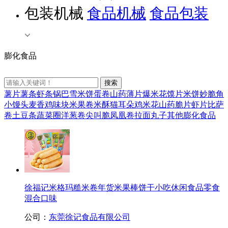
包装机械
食品机械
食品包装
膨化食品
薯片薯条
虾条
锅巴
雪米饼
蛋卷
山药薄片
爆米花
馍片
米饼
妙脆角
小馒头
麦香鸡味块
米果卷
米酥
猫耳朵
鸡米花
山药脆片
虾片
比萨
卷
土豆条
蔬菜圈
洋葱卷
尖叫脆
凤凰卷
拉面丸子
其他膨化食品
徐福记米格玛糙米卷年货米果棒饼干小吃休闲食品零食
混合口味
公司：
东莞徐记食品有限公司